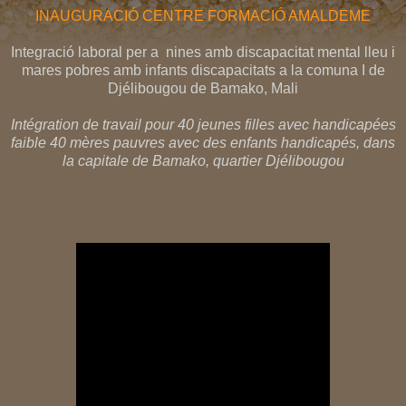
INAUGURACIÓ CENTRE FORMACIÓ AMALDEME
Integració laboral per a nines amb discapacitat mental lleu i
mares pobres amb infants discapacitats a la comuna I de
Djélibougou de Bamako, Mali
Intégration de travail pour 40 jeunes filles avec handicapées
faible 40 mères pauvres avec des enfants handicapés, dans
la capitale de Bamako, quartier Djélibougou