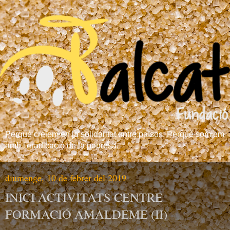
Perquè creiem en la solidaritat entre països. Perquè somiem
amb l'eradicació de la pobresa.
diumenge, 10 de febrer del 2019
INICI ACTIVITATS CENTRE
FORMACIÓ AMALDEME (II)