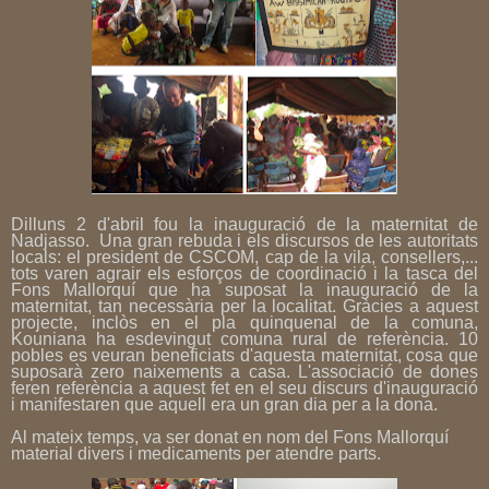
Dilluns 2 d'abril fou la inauguració de la maternitat de
Nadjasso. Una gran rebuda i els discursos de les autoritats
locals: el president de CSCOM, cap de la vila, consellers,...
tots varen agrair els esforços de coordinació i la tasca del
Fons Mallorquí que ha suposat la inauguració de la
maternitat, tan necessària per la localitat. Gràcies a aquest
projecte, inclòs en el pla quinquenal de la comuna,
Kouniana ha esdevingut comuna rural de referència. 10
pobles es veuran beneficiats d'aquesta maternitat, cosa que
suposarà zero naixements a casa. L'associació de dones
feren referència a aquest fet en el seu discurs d'inauguració
i manifestaren que aquell era un gran dia per a la dona.
Al mateix temps, va ser donat en nom del Fons Mallorquí
material divers i medicaments per atendre parts.