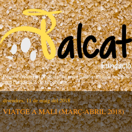
Perquè creiem en la solidaritat entre països. Perquè somiem
amb l'eradicació de la pobresa.
divendres, 11 de maig del 2018
VIATGE A MALI (MARÇ-ABRIL 2018)