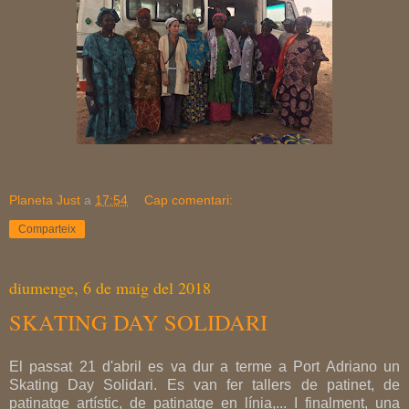
Planeta Just
a
17:54
Cap comentari:
Comparteix
diumenge, 6 de maig del 2018
SKATING DAY SOLIDARI
El passat 21 d'abril es va dur a terme a Port Adriano un
Skating Day Solidari. Es van fer tallers de patinet, de
patinatge artístic, de patinatge en línia,... I finalment, una