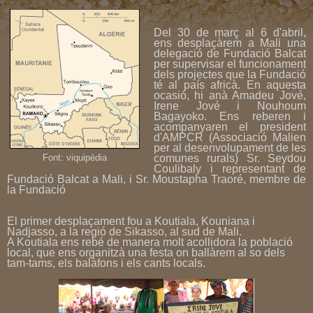
Del 30 de març al 6 d'abril,
ens desplaçàrem a Mali una
delegació de Fundació Balcat
per supervisar el funcionament
dels projectes que la Fundació
té al país africà. En aquesta
ocasió, hi anà Amadeu Jové,
Irene Jové i Nouhoum
Bagayoko. Ens reberen i
acompanyaren el president
d'AMPCR (Associació Malien
per al desenvolupament de les
comunes rurals) Sr. Seydou
Font: viquipèdia
Coulibaly i representant de
Fundació Balcat a Mali, i Sr. Moustapha Traoré, membre de
la Fundació
El primer desplaçament fou a Koutiala, Kouniana i
Nadjasso, a la regió de Sikasso, al sud de Mali.
A Koutiala ens rebé de manera molt acollidora la població
local, que ens organitzà una festa on ballàrem al so dels
tam-tams, els balàfons i els cants locals.