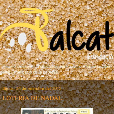
Perquè creiem en la solidaritat entre països. Perquè somiem
amb l'eradicació de la pobresa.
dijous, 24 de setembre del 2015
LOTERIA DE NADAL