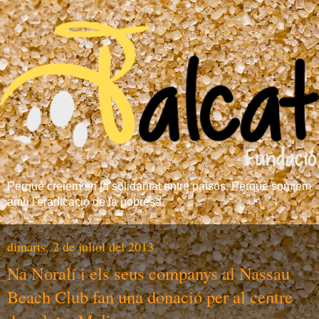
Perquè creiem en la solidaritat entre països. Perquè somiem
amb l'eradicació de la pobresa.
dimarts, 2 de juliol del 2013
Na Noralí i els seus companys al Nassau
Beach Club fan una donació per al centre