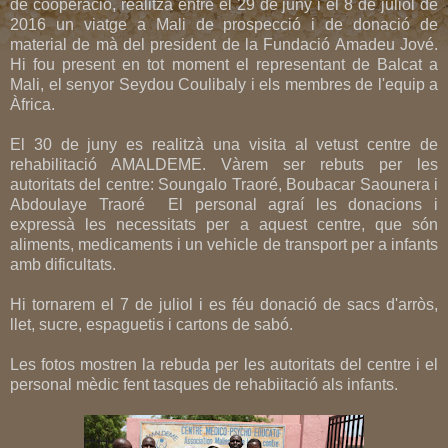
de cooperació, realitzà entre el 29 de juny i el 8 de juliol de
2016 un viatge a Mali de prospecció i de donació de
material de mà del president de la Fundació Amadeu Jové.
Hi fou present en tot moment el representant de Balcat a
Mali, el senyor Seydou Coulibaly i els membres de l'equip a
Àfrica.
El 30 de juny es realitzà una visita al vetust centre de
rehabilitació AMALDEME. Vàrem ser rebuts per les
autoritats del centre: Soungalo Traoré, Boubacar Saounera i
Abdoulaye Traoré El personal agraí les donacions i
expressà les necessitats per a aquest centre, que són
aliments, medicaments i un vehicle de transport per a infants
amb dificultats.
Hi tornarem el 7 de juliol i es féu donació de sacs d'arròs,
llet, sucre, espaguetis i cartons de sabó.
Les fotos mostren la rebuda per les autoritats del centre i el
personal mèdic fent tasques de rehabiitació als infants.