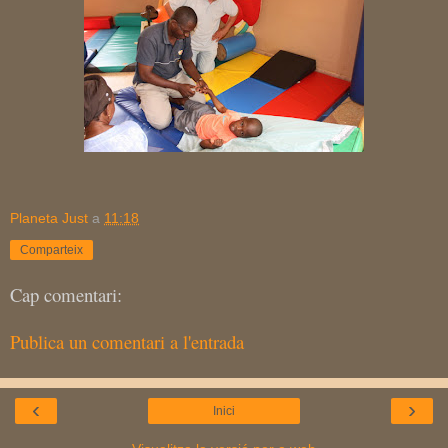
Planeta Just
a
11:18
Comparteix
Cap comentari:
Publica un comentari a l'entrada
‹
›
Inici