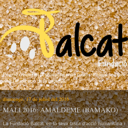
Perquè creiem en la solidaritat entre països. Perquè somiem
amb l'eradicació de la pobresa.
diumenge, 17 de juliol del 2016
MALI 2016: AMALDEME (BAMAKO)
La Fundació Balcat, en la seva tasca d'acció humanitària i